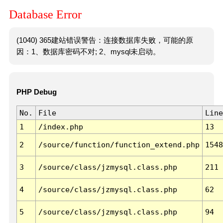
Database Error
(1040) 365建站错误警告：连接数据库失败，可能的原
因：1、数据库密码不对; 2、mysql未启动。
PHP Debug
No.
File
Line
1
/index.php
13
2
/source/function/function_extend.php
1548
3
/source/class/jzmysql.class.php
211
4
/source/class/jzmysql.class.php
62
5
/source/class/jzmysql.class.php
94